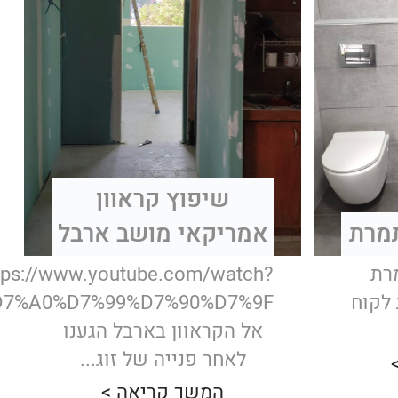
שיפוץ קראוון
מרת
אמריקאי מושב ארבל
רת
tps://www.youtube.com/watch?
 לקוח
D7%A0%D7%99%D7%90%D7%9F
אל הקראוון בארבל הגענו
לאחר פנייה של זוג...
המשך קריאה >