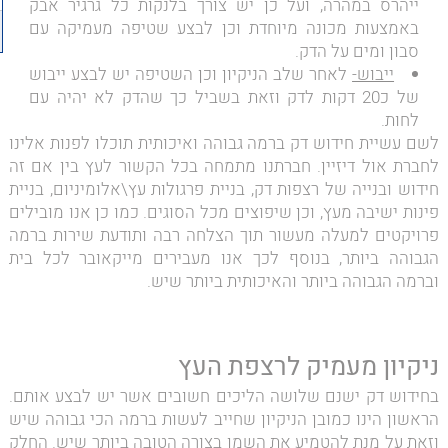
ייהרס במהרה, ועל כן יש צורך בלנקות כל גרגיר אבק
באמצעות מכונה מיוחדת וכן לבצע שטיפה מעמיקה עם
סבון ומים על הדק.
ייבוש-
לאחר שלב הניקיון וכן השטיפה יש לבצע ייבוש
של כ20 דקות לדק וזאת בשביל כך שהדק לא יהיה עם
לחות.
לשם עשיית חידוש דק ברמה גבוהה ואיכותית תוכלו לפנות אלינו
לחברת אול דיזיין. חברתנו מתמחה בכל הקשור לעץ בין אם זה
חידוש ובנייה של רצפות דק, בניית פרגולות עץ\אלומיניום, בניית
פינות ישיבה מעץ, וכן שיפוצים מכל הסוגים. כמו כן אנו מובילים
פרויקטים למעלה מעשור תוך הצלחה רבה ותודעת שירות ברמה
הגבוהה ביותר, בנוסף לכך אנו מעבירים מייקאובר לכל בית
וברמה הגבוהה ביותר והאיכותית ביותר שיש.
ניקיון מעמיק לרצפת העץ
בחידוש דק ישנם שלושה הליכים חשובים אשר יש לבצע אותם.
הראשון הינו כמובן הניקיון שחייב לעשות ברמה הכי גבוהה שיש
וזאת על מנת להטמיע את השמן בצורה הטובה ביותר שיש. החלק