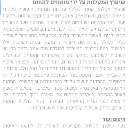
שיפוץ המקלחת על ידי מומחים לתחום
שיפוץ מקלחת קטנה כוללת עבודות מגוונות הנעשות על ידי
טייחים, רצפים, חשמלאים, אינסטלטורים, מתקיני ארונות ומראות
ועוד. בכל מקלחת יש כמות צנרת מרובה שחלקה נועד להזרמת
מים נקיים לברזים והאחרת להולכת מים משומשים ושפכים אל
מחוץ לבית. כאשר המערכת בלויה אזי עולה החשיבות לשיפוץ
כללי הכולל גם הריסת ריצוף וקרמיקה ובניית מערכות אלו
מהיסוד. היות ומרבית המערכת להולכת מים אינה גלויה הרי יש
חשיבות לשימוש בחלקי צנרת איכותיים ותקניים שכוללים
צינורות פלסטיק תקניים, מחברים, גומיות וכדומה. מבצע השיפוץ
מספק את כל החומרים האפורים דוגמת ברזל, חול, מלט, וכדומה.
את אביזרי הקצה מספק בעל הבית על פי טעמו, צרכיו ויכולותיו
הכספיות. ההתקנה נעשית על ידי האינסטלאטור המשפץ. התקנת
האינסטלציה באמבטיה נעשית בשני שלבים. בשלב הראשון
לאחר ההריסה והעקירה מניחים את הצנרת בתוך הקירות ועל
הרצפות לפני הנחת החיפויים. עבודות הגמר כוללות התקנת
טושים, ברזים, אסלות, קרמיקות, טיח וצבע וכדומה.
איטום ועוד
בעת שיפוץ מקלחת מקדישים תשומת לב לנושא האיטום