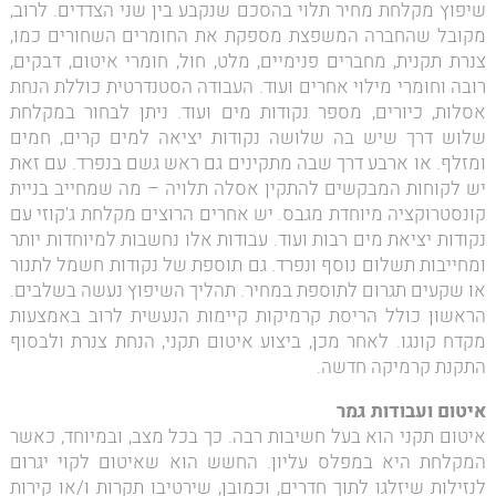
שיפוץ מקלחת מחיר תלוי בהסכם שנקבע בין שני הצדדים. לרוב,
מקובל שהחברה המשפצת מספקת את החומרים השחורים כמו,
צנרת תקנית, מחברים פנימיים, מלט, חול, חומרי איטום, דבקים,
רובה וחומרי מילוי אחרים ועוד. העבודה הסטנדרטית כוללת הנחת
אסלות, כיורים, מספר נקודות מים ועוד. ניתן לבחור במקלחת
שלוש דרך שיש בה שלושה נקודות יציאה למים קרים, חמים
ומזלף. או ארבע דרך שבה מתקינים גם ראש גשם בנפרד. עם זאת
יש לקוחות המבקשים להתקין אסלה תלויה – מה שמחייב בניית
קונסטרוקציה מיוחדת מגבס. יש אחרים הרוצים מקלחת ג'קוזי עם
נקודות יציאת מים רבות ועוד. עבודות אלו נחשבות למיוחדות יותר
ומחייבות תשלום נוסף ונפרד. גם תוספת של נקודות חשמל לתנור
או שקעים תגרום לתוספת במחיר. תהליך השיפוץ נעשה בשלבים.
הראשון כולל הריסת קרמיקות קיימות הנעשית לרוב באמצעות
מקדח קונגו. לאחר מכן, ביצוע איטום תקני, הנחת צנרת ולבסוף
התקנת קרמיקה חדשה.
איטום ועבודות גמר
איטום תקני הוא בעל חשיבות רבה. כך בכל מצב, ובמיוחד, כאשר
המקלחת היא במפלס עליון. החשש הוא שאיטום לקוי יגרום
לנזילות שיזלגו לתוך חדרים, וכמובן, שירטיבו תקרות ו/או קירות