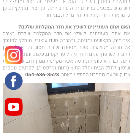
המקלחת בסגנון כפרי גם הוא אך בעיצוב זה רצוי ומומלץ כי
השימוש בצבעים בהירים יהיה נרחב יותר, וכן רצוי ומומלץ גם כן
כי מראות חדר המקלחת יהיו גדולות במיוחד.
האם אתם מעוניינים לשפץ את חדר המקלחת שלכם?
אם אתם מעוניינים לשפץ את חדר המקלחת שלכם בצורה
איכותית, מקצועית ומנוסה, ובהרבה טעם עיצובי, מומלץ לפנותך
אל חברה מקצועית אשר מספרת שירות מסוג זה. אוול דיזיין
החברה לשיפוץ פנים וחוץ, ניהול פרויקטים, עיצוב ותחזוקת הבית,
הינה חברה איכותית ומנוסה אשר מקיימת מגוון רחב של עבודות
שיפוץ לחלל הבית וחלל החוץ (גינות ומרפסות). לפרטים נוספים
צרו קשר עם מספרנו המופיע באתר:
054-636-3523