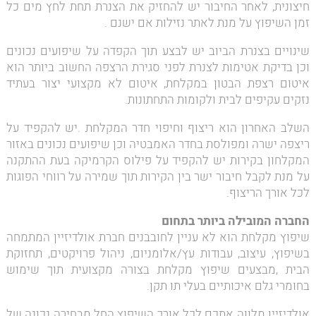
חיצונית, לאחר החיבור יש להחזיק את הצנרת תחת לחץ מים כל
זמן השיפוץ על מנת לאתר נזילות אם ישנם .
שינויים בצנרת הביוב יש לבצע תוך הקפדה על שיפועים נכונים
וכן בדיקת אטימות לצנרת לפני סגירת הרצפה החשוב ביותר הוא
איטום רצפת הבטון במקלחת, איטום לא מקצועי יצור בעתיד
נזקים עקיפים לבית ולקומות התחתונות.
השלב האחרון הוא ריצוף וחיפוי חדר המקלחת .יש להקפיד על
ריצפה ישרה ומפולסת בחדר האמבטיה וכן שיפועים נכונים באזור
המקלחון בקירות יש להקפיד על פילוס הקרמיקה בעת ההתקנה
על מנת לקבל חיבור ישר בין הקירות תוך שמירה על רווחי הפוגות
לכל אורך הריצוף.
החברה המובילה ביותר בתחום
שיפוץ מקלחת הוא לא עניין לחובבנים חברת אולדיזיין המתמחה
בשיפוץ, עיצוב, עבודות עץ/אלומניום, ניהול פרויקטים, תחזוקת
הבית ,מבצעים שיפוץ מקלחת בצורה מקצועית תוך שימוש
בחומרי גלם איכותיים בעלי תו תקן.
אולדיזיין מלווה אתכם לכל אורך השיפוץ החל מבחירה נכונה של