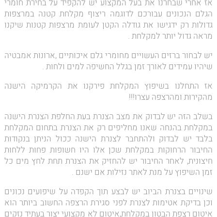
אז אחרי שבחרנו את בעל המקצוע יש להקפיד על בחירת חומרי
הגלם הנכונים עבורכם לדוגמה ריצוף מקלחת קטנה במרצפות
גדולות רק ידגישו את גודלה הקטן לעומת מרצפות קטנות שיקנו
מראה גדול יותר למקלחת .
יש לבחור ברזים העשויים מחומרי גלם איכותיים ,ארונות אמבטיה
שיהיו עמידים לאורך זמן בגלל החשיפה למים ולחות .
אז התחלנו בשיפוץ המקלחת פירקנו את הקרמיקה הישנה
מהקירות ומהרצפה עצרו!!!
בשלב הזה יש לבדוק את מצב הצנרת בעת החלפת הצנרת הישנה
במקלחת בהנחה שאנו מחליפים רק את הצנרת בתחום המקלחת
בלבד יש לבדוק ולהתחבר לצנרת הישנה ככול הניתן בנקודות
החיבור הרחוקות במקלחת שכן אלו היו חשופות פחות ללחות
חיצונית, לאחר החיבור יש להחזיק את הצנרת תחת לחץ מים כל
זמן השיפוץ על מנת לאתר נזילות אם ישנם .
שינויים בצנרת הביוב יש לבצע תוך הקפדה על שיפועים נכונים
וכן בדיקת אטימות לצנרת לפני סגירת הרצפה החשוב ביותר הוא
איטום רצפת הבטון במקלחת,איטום לא מקצועי יצור בעתיד נזקים