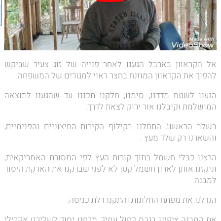
אל הקראוון בארבל הגענו לאחר פנייה של זוג צעיר שביקש
להפוך את הקראוון המוזנח בחצר ראוי למגורים של המשפחה.
הגענו לשטח מדדנו, סימנו, חלקנו תכננו עד שהגענו לתוצאה
המושלמת וקיבלנו אור ירוק לצאת לדרך.
בשלב הראשון, התחלנו בקילוף הקירות החיצוניים והפנימיים,
והשארנו רק שלד מעץ .
הרצנו כבלי חשמל בתוך קורות העץ לפי המסורת האמריקאית,
וניקזנו אותן לארון חשמל קטן לא לפני שבדקנו את הארקת היסוד
למבנה.
הגדלנו את מפתח החלונות והתקנו דלת כניסה.
את המבנה ציפינו בגבס כחול עמיד, מרחנו יסוד לשליכט אקרילי