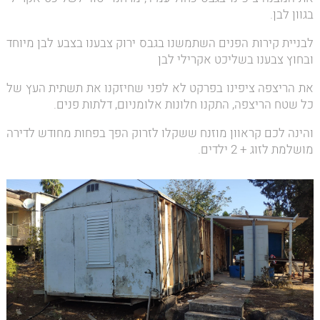
בגוון לבן.
לבניית קירות הפנים השתמשנו בגבס ירוק צבענו בצבע לבן מיוחד
ובחוץ צבענו בשליכט אקרילי לבן
את הריצפה ציפינו בפרקט לא לפני שחיזקנו את תשתית העץ של
כל שטח הריצפה, התקנו חלונות אלומניום, דלתות פנים.
והינה לכם קראוון מוזנח ששקלו לזרוק הפך בפחות מחודש לדירה
מושלמת לזוג + 2 ילדים.